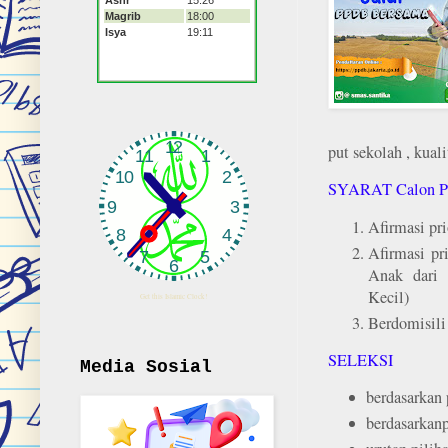
put sekolah , kuali
SYARAT Calon Pe
Afirmasi pr
Afirmasi pr
Anak dari 
Kecil)
Get this Islamic Clock!
Berdomisili 
SELEKSI
Media Sosial
berdasarkan 
berdasarkanp